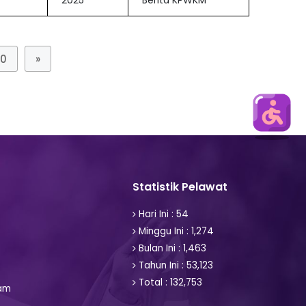
2025
Berita KPWKM
10
»
Statistik Pelawat
Hari Ini : 54
Minggu Ini : 1,274
Bulan Ini : 1,463
Tahun Ini : 53,123
Total : 132,753
am