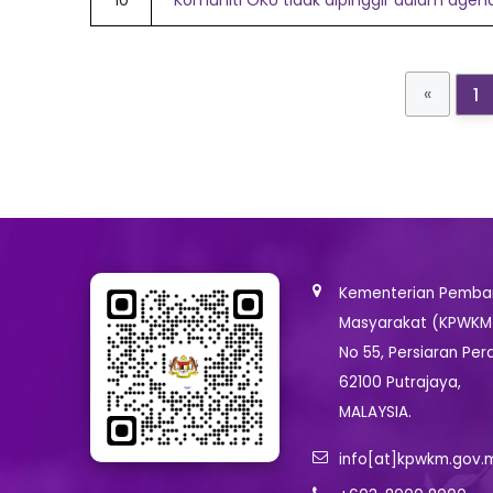
10
Komuniti OKU tidak dipinggir dalam ag
«
1
Kementerian Pemban
Masyarakat (KPWKM
No 55, Persiaran Per
62100 Putrajaya,
MALAYSIA.
info[at]kpwkm.gov.