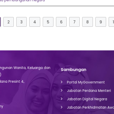
enda pembangunan negara
2
3
4
5
6
7
8
9
gunan Wanita, Keluarga dan
Sambungan
)
dana Presint 4,
Portal MyGovernment
Jabatan Perdana Menteri
Jabatan Digital Negara
my
Jabatan Perkhidmatan Aw