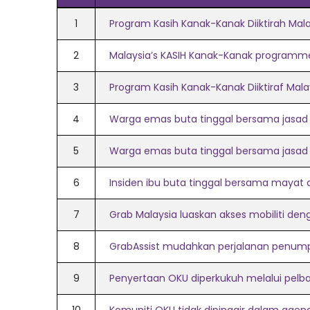
1
Program Kasih Kanak-Kanak Diiktirah Mal
2
Malaysia’s KASIH Kanak-Kanak programme s
3
Program Kasih Kanak-Kanak Diiktiraf Mala
4
Warga emas buta tinggal bersama jasad
5
Warga emas buta tinggal bersama jasad
6
Insiden ibu buta tinggal bersama mayat
7
Grab Malaysia luaskan akses mobiliti den
8
GrabAssist mudahkan perjalanan penu
9
Penyertaan OKU diperkukuh melalui pelbaga