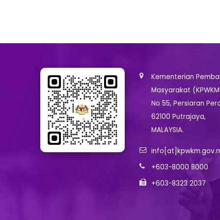
Kementerian Pemban
Masyarakat (KPWKM
No 55, Persiaran Per
62100 Putrajaya,
MALAYSIA.
info[at]kpwkm.gov.
+603-8000 8000
+603-8323 2037