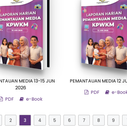
TAUAN MEDIA 13-15 JUN
PEMANTAUAN MEDIA 12 J
2026
PDF
e-Boo
PDF
e-Book
2
3
4
5
6
7
8
9