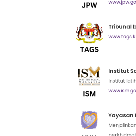
www.jpw.g
Tribunal
www.tags.
Institut 
Institut la
www.ism.g
Yayasan 
Menjalinka
perkhidmat