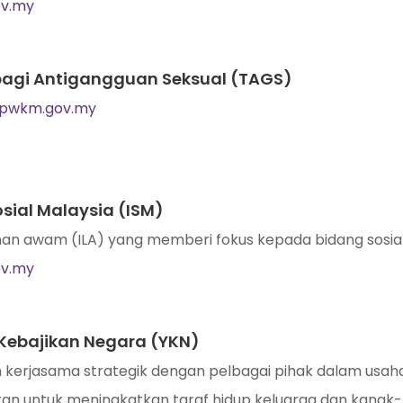
ov.my
 bagi Antigangguan Seksual (TAGS)
kpwkm.gov.my
Sosial Malaysia (ISM)
tihan awam (ILA) yang memberi fokus kepada bidang sosi
ov.my
Kebajikan Negara (YKN)
n kerjasama strategik dengan pelbagai pihak dalam usa
an untuk meningkatkan taraf hidup keluarga dan kana