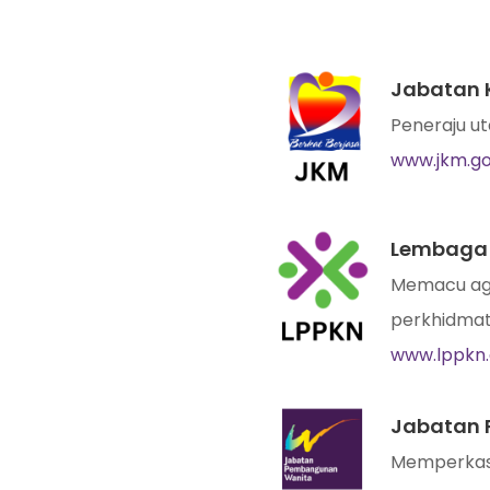
Jabatan 
Peneraju u
www.jkm.g
Lembaga 
Memacu age
perkhidmat
www.lppkn
Jabatan 
Memperkas