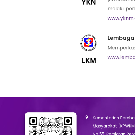
melalui per
www.yknm.
Lembaga 
Memperkasa
www.lemba
Kementerian Pemban
Masyarakat (KPWKM
No 55, Persiaran Per