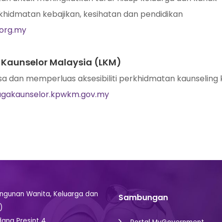
khidmatan kebajikan, kesihatan dan pendidikan
org.my
Kaunselor Malaysia (LKM)
 dan memperluas aksesibiliti perkhidmatan kaunselin
gakaunselor.kpwkm.gov.my
gunan Wanita, Keluarga dan
Sambungan
)
dana Presint 4,