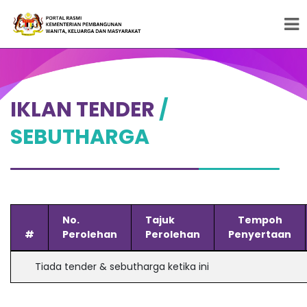
Peneraju Pembangunan Wanita, Keluarga dan
Masyarakat
IKLAN TENDER
/
SEBUTHARGA
No.
Tajuk
Tempoh
#
Perolehan
Perolehan
Penyertaan
Tiada tender & sebutharga ketika ini