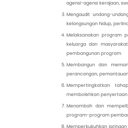
agensi-agensi kerajaan, s
Mengaudit undang-undan
kelangsungan hidup, perli
Melaksanakan program p
keluarga dan masyaraka
pembangunan program.
Membangun dan memanta
perancangan, pemantauan 
Mempertingkatkan tah
membolehkan penyertaan 
Menambah dan mempelbag
program-program pembang
Memperkukuhkan jaringan 