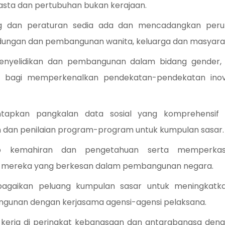
wasta dan pertubuhan bukan kerajaan.
g dan peraturan sedia ada dan mencadangkan peru
ndungan dan pembangunan wanita, keluarga dan masyara
enyelidikan dan pembangunan dalam bidang gender
t bagi memperkenalkan pendekatan-pendekatan ino
pkan pangkalan data sosial yang komprehensif 
dan penilaian program-program untuk kumpulan sasar.
ap kemahiran dan pengetahuan serta memperkas
mereka yang berkesan dalam pembangunan negara.
aikan peluang kumpulan sasar untuk meningkatkan
unan dengan kerjasama agensi-agensi pelaksana.
kerja di peringkat kebangsaan dan antarabangsa deng