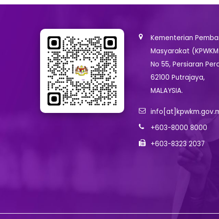
Kementerian Pemban
Masyarakat (KPWKM
No 55, Persiaran Per
62100 Putrajaya,
MALAYSIA.
info[at]kpwkm.gov.
+603-8000 8000
+603-8323 2037