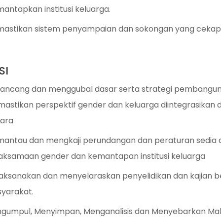
antapkan institusi keluarga.
astikan sistem penyampaian dan sokongan yang cekap
SI
ancang dan menggubal dasar serta strategi pembanguna
astikan perspektif gender dan keluarga diintegrasika
ara
antau dan mengkaji perundangan dan peraturan sedia ad
aksamaan gender dan kemantapan institusi keluarga
aksanakan dan menyelaraskan penyelidikan dan kajian be
yarakat.
gumpul, Menyimpan, Menganalisis dan Menyebarkan Ma