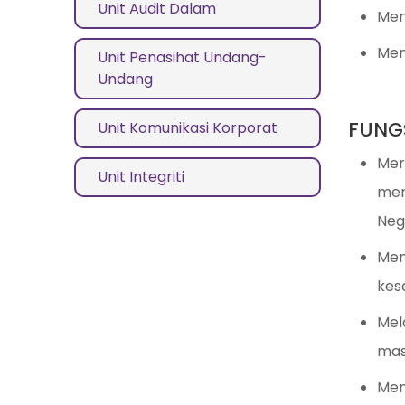
Unit Audit Dalam
Mem
Mem
Unit Penasihat Undang-
Undang
FUNG
Unit Komunikasi Korporat
Mer
Unit Integriti
mem
Neg
Mem
kes
Mel
mas
Men