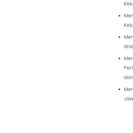
Kel
Mem
Kel
Men
Wan
Men
Per
dan
Men
Jaw