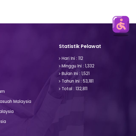
Statistik Pelawat
Hari Ini : 112
Minggu Ini : 1,332
Bulan Ini : 1,521
Tahun Ini : 53,181
Total : 132,811
am
asuah Malaysia
alaysia
sia