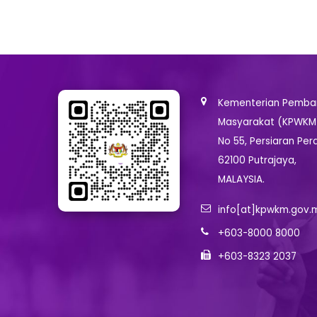
Kementerian Pemban
Masyarakat (KPWKM
No 55, Persiaran Per
62100 Putrajaya,
MALAYSIA.
info[at]kpwkm.gov.
+603-8000 8000
+603-8323 2037