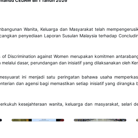
emandu CEDAW Bil 1 Tahun 2026
 Pembangunan Wanita, Keluarga dan Masyarakat telah mempengeru
angkan penyediaan Laporan Susulan Malaysia terhadap Concludin
ms of Discrimination against Women merupakan komitmen antaraba
elalui dasar, perundangan dan inisiatif yang dilaksanakan oleh Ker
mesyuarat ini menjadi satu peringatan bahawa usaha memperkasa
nterian dan agensi bagi memastikan setiap inisiatif yang dirangk
rkukuh kesejahteraan wanita, keluarga dan masyarakat, selari d