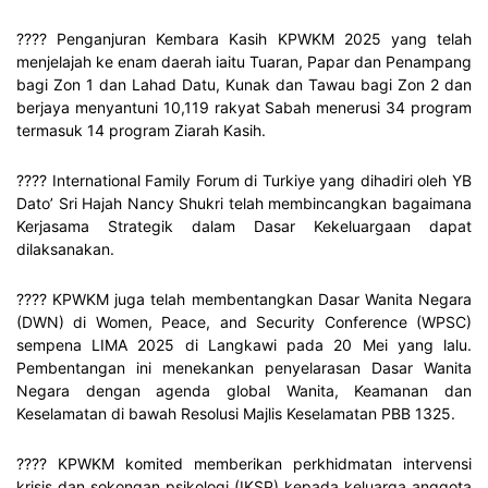
???? Penganjuran Kembara Kasih KPWKM 2025 yang telah
menjelajah ke enam daerah iaitu Tuaran, Papar dan Penampang
bagi Zon 1 dan Lahad Datu, Kunak dan Tawau bagi Zon 2 dan
berjaya menyantuni 10,119 rakyat Sabah menerusi 34 program
termasuk 14 program Ziarah Kasih.
???? International Family Forum di Turkiye yang dihadiri oleh YB
Dato’ Sri Hajah Nancy Shukri telah membincangkan bagaimana
Kerjasama Strategik dalam Dasar Kekeluargaan dapat
dilaksanakan.
???? KPWKM juga telah membentangkan Dasar Wanita Negara
(DWN) di Women, Peace, and Security Conference (WPSC)
sempena LIMA 2025 di Langkawi pada 20 Mei yang lalu.
Pembentangan ini menekankan penyelarasan Dasar Wanita
Negara dengan agenda global Wanita, Keamanan dan
Keselamatan di bawah Resolusi Majlis Keselamatan PBB 1325.
???? KPWKM komited memberikan perkhidmatan intervensi
krisis dan sokongan psikologi (IKSP) kepada keluarga anggota