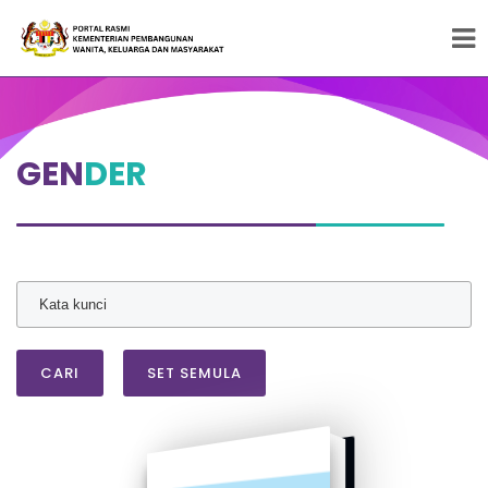
Peneraju Pembangunan Wanita, Keluarga dan
Masyarakat
GEN
DER
CARI
SET SEMULA